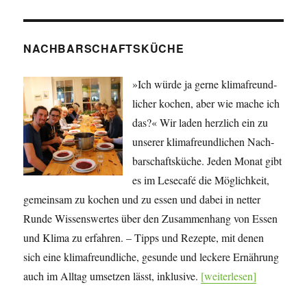
NACHBARSCHAFTSKÜCHE
»Ich würde ja gerne klima­freund­
licher kochen, aber wie mache ich
das?« Wir laden herzlich ein zu
unserer klima­freund­lichen Nach­
bar­schafts­küche. Jeden Monat gibt
es im Lesecafé die Mög­lich­keit,
gemeinsam zu kochen und zu essen und dabei in netter
Runde Wissens­wertes über den Zu­sam­men­hang von Essen
und Klima zu erfahren. – Tipps und Rezepte, mit denen
sich eine klima­freundliche, gesunde und leckere Ernährung
auch im Alltag umsetzen lässt, inklusive.
[weiterlesen]