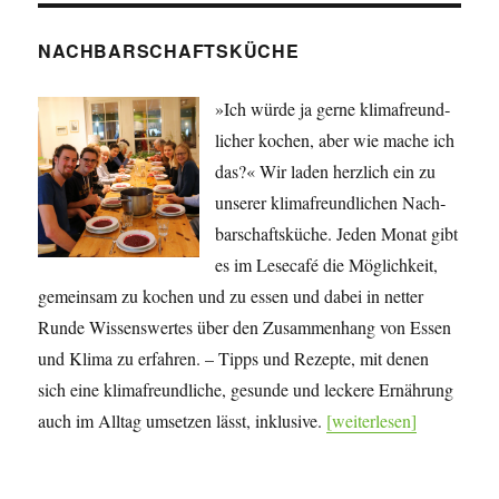
NACHBARSCHAFTSKÜCHE
»Ich würde ja gerne klima­freund­
licher kochen, aber wie mache ich
das?« Wir laden herzlich ein zu
unserer klima­freund­lichen Nach­
bar­schafts­küche. Jeden Monat gibt
es im Lesecafé die Mög­lich­keit,
gemeinsam zu kochen und zu essen und dabei in netter
Runde Wissens­wertes über den Zu­sam­men­hang von Essen
und Klima zu erfahren. – Tipps und Rezepte, mit denen
sich eine klima­freundliche, gesunde und leckere Ernährung
auch im Alltag umsetzen lässt, inklusive.
[weiterlesen]