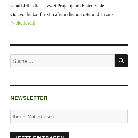
schafts­frühstück – zwei Projekt­jahre bieten viele
Gelegenheiten für klima­freundliche Feste und Events.
[weiterlesen]
SU
Suche
nach:
NEWSLETTER