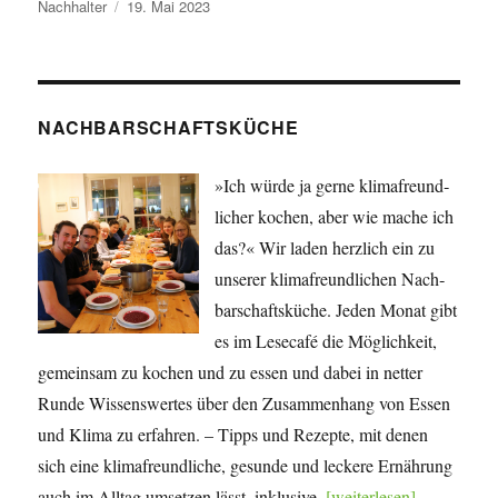
Autor
Veröffentlicht
Nachhalter
19. Mai 2023
am
NACHBARSCHAFTSKÜCHE
»Ich würde ja gerne klima­freund­
licher kochen, aber wie mache ich
das?« Wir laden herzlich ein zu
unserer klima­freund­lichen Nach­
bar­schafts­küche. Jeden Monat gibt
es im Lesecafé die Mög­lich­keit,
gemeinsam zu kochen und zu essen und dabei in netter
Runde Wissens­wertes über den Zu­sam­men­hang von Essen
und Klima zu erfahren. – Tipps und Rezepte, mit denen
sich eine klima­freundliche, gesunde und leckere Ernährung
auch im Alltag umsetzen lässt, inklusive.
[weiterlesen]