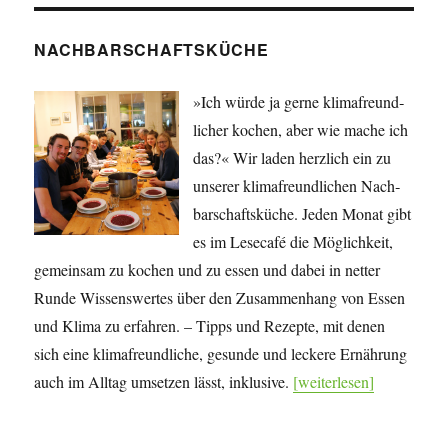
NACHBARSCHAFTSKÜCHE
»Ich würde ja gerne klima­freund­
licher kochen, aber wie mache ich
das?« Wir laden herzlich ein zu
unserer klima­freund­lichen Nach­
bar­schafts­küche. Jeden Monat gibt
es im Lesecafé die Mög­lich­keit,
gemeinsam zu kochen und zu essen und dabei in netter
Runde Wissens­wertes über den Zu­sam­men­hang von Essen
und Klima zu erfahren. – Tipps und Rezepte, mit denen
sich eine klima­freundliche, gesunde und leckere Ernährung
auch im Alltag umsetzen lässt, inklusive.
[weiterlesen]