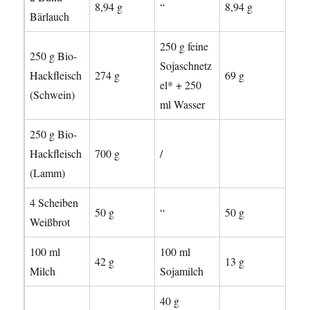
8,94 g
“
8,94 g
Bärlauch
250 g feine
250 g Bio-
Sojaschnetz
Hackfleisch
274 g
69 g
el* + 250
(Schwein)
ml Wasser
250 g Bio-
Hackfleisch
700 g
/
(Lamm)
4 Scheiben
50 g
“
50 g
Weißbrot
100 ml
100 ml
42 g
13 g
Milch
Sojamilch
40 g