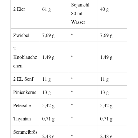
Sojamehl +
2 Eier
61 g
40 g
80 ml
Wasser
Zwiebel
7,69 g
“
7,69 g
2
Knoblauchz
1,49 g
“
1,49 g
ehen
2 EL Senf
11 g
“
11 g
Pinienkerne
13 g
“
13 g
Petersilie
5,42 g
“
5,42 g
Thymian
0,71 g
“
0,71 g
Semmelbrös
2,48 g
“
2,48 g