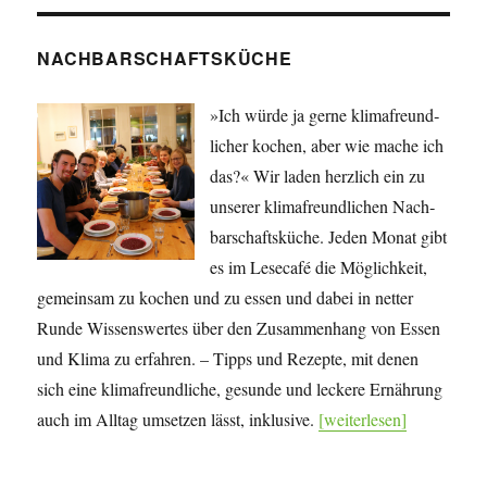
NACHBARSCHAFTSKÜCHE
»Ich würde ja gerne klima­freund­
licher kochen, aber wie mache ich
das?« Wir laden herzlich ein zu
unserer klima­freund­lichen Nach­
bar­schafts­küche. Jeden Monat gibt
es im Lesecafé die Mög­lich­keit,
gemeinsam zu kochen und zu essen und dabei in netter
Runde Wissens­wertes über den Zu­sam­men­hang von Essen
und Klima zu erfahren. – Tipps und Rezepte, mit denen
sich eine klima­freundliche, gesunde und leckere Ernährung
auch im Alltag umsetzen lässt, inklusive.
[weiterlesen]