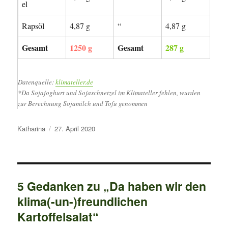
el
Rapsöl
4,87 g
“
4,87 g
Gesamt
1250 g
Gesamt
287 g
Datenquelle:
klimateller.de
*Da Sojajoghurt und Sojaschnetzel im Klimateller fehlen, wurden
zur Berechnung Sojamilch und Tofu genommen
Autor
Veröffentlicht
Katharina
27. April 2020
am
5 Gedanken zu „Da haben wir den
klima(-un-)freundlichen
Kartoffelsalat“