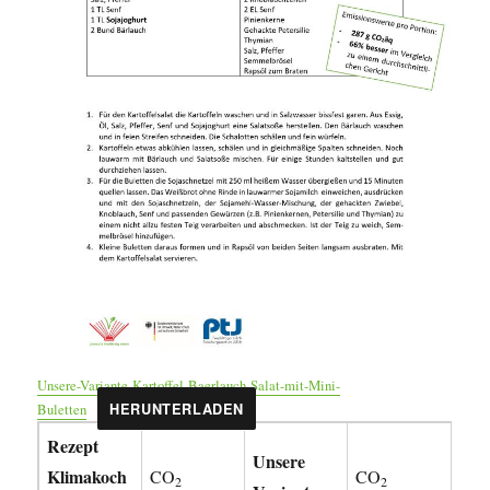
Unsere-Variante-Kartoffel-Baerlauch-Salat-mit-Mini-
Buletten
HERUNTERLADEN
Rezept
Unsere
Klimakoch
CO
CO
2
2