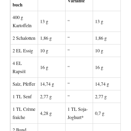
Variante
buch
400 g
13 g
“
13 g
Kartoffeln
2 Schalotten
1,86 g
“
1,86 g
2 EL Essig
10 g
“
10 g
4 EL
16 g
“
16 g
Rapsöl
Salz, Pfeffer
14,74 g
“
14,74 g
1 TL Senf
2,77 g
“
2,77 g
1 TL Crème
1 TL Soja-
4,28 g
0,7 g
fraîche
Joghurt*
2 Bund