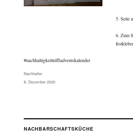
5. Seite
6. Zum S
festklebe
#nachhaltigkeittrifftadventskalender
Autor
Nachhalter
Veröffentlicht
8. Dezember 2020
am
NACHBARSCHAFTSKÜCHE