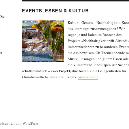
EVENTS, ESSEN & KULTUR
Die
Kultur – Genuss – Nachhaltigkeit. Kan
t
das überhaupt zusammen­gehen? Wir
sagen ja und laden im Rahmen des
Projekts »Nach­haltig­keit trifft Altstadt
immer wieder ein zu besonderen Events
en
die das beweisen. Ob Themenabende m
Musik, Lesungen und gutem Essen ode
ein klimafreundliches Open Air Nachba
schafts­frühstück – zwei Projekt­jahre bieten viele Gelegenheiten für
klima­freundliche Feste und Events.
[weiterlesen]
präsentiert von WordPress