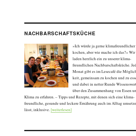
NACHBARSCHAFTSKÜCHE
»Ich würde ja gerne klima­freund­licher
kochen, aber wie mache ich das?« Wir
laden herzlich ein zu unserer klima­
freund­lichen Nach­bar­schafts­küche. Je
Monat gibt es im Lesecafé die Mög­lic
keit, gemeinsam zu kochen und zu ess
und dabei in netter Runde Wissens­wer
über den Zu­sam­men­hang von Essen u
Klima zu erfahren. – Tipps und Rezepte, mit denen sich eine klima­
freundliche, gesunde und leckere Ernährung auch im Alltag umsetz
lässt, inklusive.
[weiterlesen]