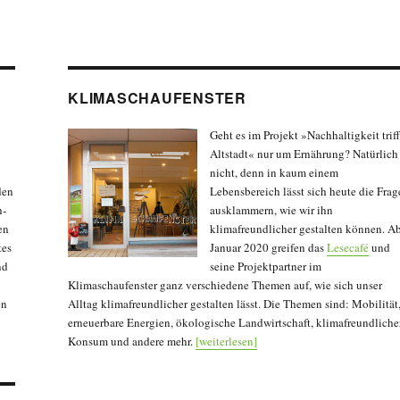
KLIMASCHAUFENSTER
Geht es im Projekt »Nachhaltigkeit triff
Altstadt« nur um Ernährung? Natürlich
nicht, denn in kaum einem
den
Lebensbereich lässt sich heute die Frag
h­
ausklammern, wie wir ihn
en
klimafreundlicher gestalten können. A
tes
Januar 2020 greifen das
Lesecafé
und
nd
seine Projekt­partner im
Klimaschaufenster ganz verschiedene Themen auf, wie sich unser
en
Alltag klimafreundlicher gestalten lässt. Die Themen sind: Mobilität
erneuerbare Energien, öko­lo­gische Land­wirtschaft, klima­freundliche
Konsum und andere mehr.
[weiterlesen]