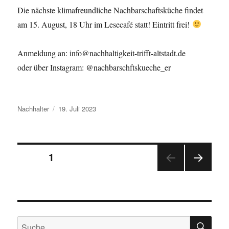
Die nächste klimafreundliche Nachbarschaftsküche findet
am 15. August, 18 Uhr im Lesecafé statt! Eintritt frei!
Anmeldung an: info@nachhaltigkeit-trifft-altstadt.de
oder über Instagram: @nachbarschftskueche_er
Autor
Veröffentlicht
Nachhalter
19. Juli 2023
am
Beitragsnavigation
SEITE
1
NÄC
HSTE
SEIT
E
SU
Suche