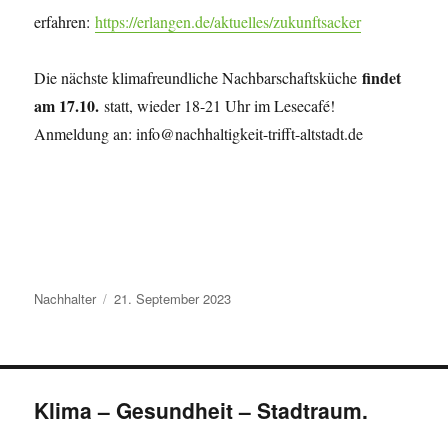
erfahren:
https://erlangen.de/aktuelles/zukunftsacker
findet
Die nächste klimafreundliche Nachbarschaftsküche
am 17.10.
statt, wieder 18-21 Uhr im Lesecafé!
Anmeldung an: info@nachhaltigkeit-trifft-altstadt.de
Autor
Veröffentlicht
Nachhalter
21. September 2023
am
Klima – Gesundheit – Stadtraum.