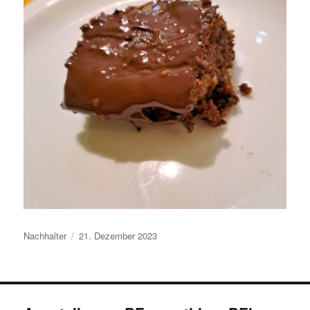
Autor
Veröffentlicht
Nachhalter
21. Dezember 2023
am