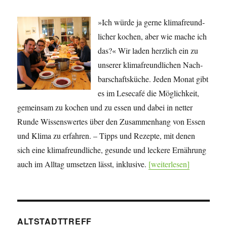
»Ich würde ja gerne klima­freund­
licher kochen, aber wie mache ich
das?« Wir laden herzlich ein zu
unserer klima­freund­lichen Nach­
bar­schafts­küche. Jeden Monat gibt
es im Lesecafé die Mög­lich­keit,
gemeinsam zu kochen und zu essen und dabei in netter
Runde Wissens­wertes über den Zu­sam­men­hang von Essen
und Klima zu erfahren. – Tipps und Rezepte, mit denen
sich eine klima­freundliche, gesunde und leckere Ernährung
auch im Alltag umsetzen lässt, inklusive.
[weiterlesen]
ALTSTADTTREFF