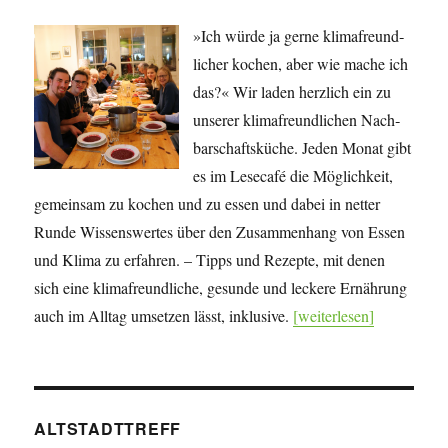
»Ich würde ja gerne klima­freund­
licher kochen, aber wie mache ich
das?« Wir laden herzlich ein zu
unserer klima­freund­lichen Nach­
bar­schafts­küche. Jeden Monat gibt
es im Lesecafé die Mög­lich­keit,
gemeinsam zu kochen und zu essen und dabei in netter
Runde Wissens­wertes über den Zu­sam­men­hang von Essen
und Klima zu erfahren. – Tipps und Rezepte, mit denen
sich eine klima­freundliche, gesunde und leckere Ernährung
auch im Alltag umsetzen lässt, inklusive.
[weiterlesen]
ALTSTADTTREFF