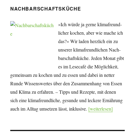
NACHBARSCHAFTSKÜCHE
»Ich würde ja gerne klima­freund­
licher kochen, aber wie mache ich
das?« Wir laden herzlich ein zu
unserer klima­freund­lichen Nach­
bar­schafts­küche. Jeden Monat gibt
es im Lesecafé die Mög­lich­keit,
gemeinsam zu kochen und zu essen und dabei in netter
Runde Wissens­wertes über den Zu­sam­men­hang von Essen
und Klima zu erfahren. – Tipps und Rezepte, mit denen
sich eine klima­freundliche, gesunde und leckere Ernährung
auch im Alltag umsetzen lässt, inklusive.
[weiterlesen]