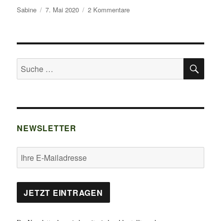
Autor
Veröffentlicht
zu
Sabine
7. Mai 2020
2 Kommentare
am
Auf
Schatzsuche
im
Vorratsschrank
SU
Suche
nach:
NEWSLETTER