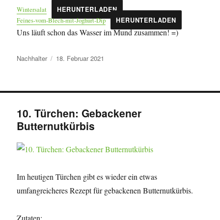
Wintersalat
HERUNTERLADEN
Feines-vom-Blech-mit-Joghurt-Dip
HERUNTERLADEN
Uns läuft schon das Wasser im Mund zusammen! =)
Autor
Veröffentlicht
Nachhalter
18. Februar 2021
am
10. Türchen: Gebackener
Butternutkürbis
Im heutigen Türchen gibt es wieder ein etwas
umfangreicheres Rezept für gebackenen Butternutkürbis.
Zutaten: