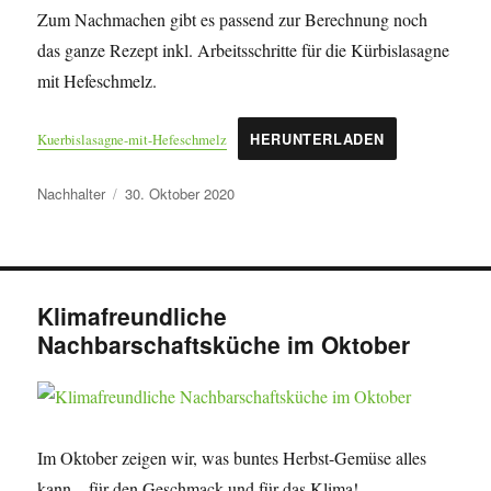
Zum Nachmachen gibt es passend zur Berechnung noch
das ganze Rezept inkl. Arbeitsschritte für die Kürbislasagne
mit Hefeschmelz.
Kuerbislasagne-mit-Hefeschmelz
HERUNTERLADEN
Autor
Veröffentlicht
Nachhalter
30. Oktober 2020
am
Klimafreundliche
Nachbarschaftsküche im Oktober
Im Oktober zeigen wir, was buntes Herbst-Gemüse alles
kann – für den Geschmack und für das Klima!