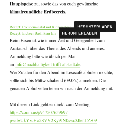
Hauptspeise
zu, sowie das von euch gewünschte
klimafreundliche Erdbeereis.
Rezept: Couscous-Salat mit Kichererbsen
HERUNTERLADEN
Rezept: Erdbeer-Basilikum-Eis
HERUNTERLADEN
Beim Essen ist wie immer Zeit und Gelegenheit zum
Austausch über das Thema des Abends und anderes.
Anmeldung bitte wie üblich per Mail
an
info@nachhaltigkeit-trifft-altstadt.de
.
Wer Zutaten für den Abend im Lesecafé abholen möchte,
sollte sich bis Mittwochabend (09.06.) anmelden. Die
genauen Abholzeiten teilen wir nach der Anmeldung mit.
Mit diesem Link geht es direkt zum Meeting:
https://zoom.us/j/94750765969?
pwd=UkYxcHo5SVV2Ky9JN0swc3JleitLZz09