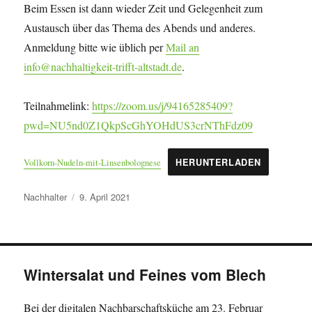
Beim Essen ist dann wieder Zeit und Gelegenheit zum
Austausch über das Thema des Abends und anderes.
Anmeldung bitte wie üblich per
Mail an
info@nachhaltigkeit-trifft-altstadt.de
.
Teilnahmelink:
https://zoom.us/j/94165285409?
pwd=NU5nd0Z1QkpScGhYOHdUS3crNThFdz09
Vollkorn-Nudeln-mit-Linsenbolognese
HERUNTERLADEN
Autor
Veröffentlicht
Nachhalter
9. April 2021
am
Wintersalat und Feines vom Blech
Bei der digitalen Nachbarschaftsküche am 23. Februar