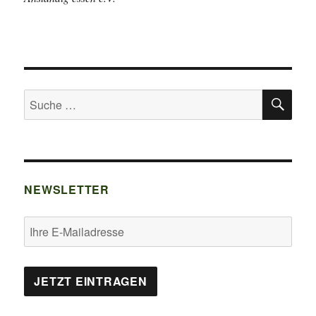
SU
Suche
nach:
NEWSLETTER