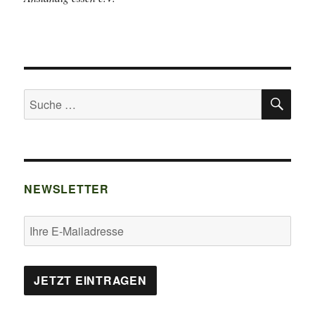
SU
Suche
nach:
NEWSLETTER