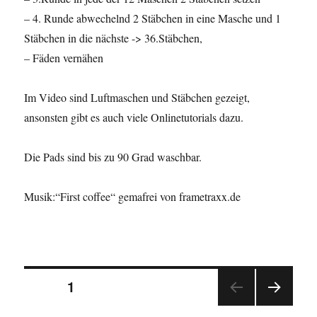
– 4. Runde abwechelnd 2 Stäbchen in eine Masche und 1
Stäbchen in die nächste -> 36.Stäbchen,
– Fäden vernähen
Im Video sind Luftmaschen und Stäbchen gezeigt,
ansonsten gibt es auch viele Onlinetutorials dazu.
Die Pads sind bis zu 90 Grad waschbar.
Musik:“First coffee“ gemafrei von frametraxx.de
Beitragsnavigation
SEITE
1
NÄC