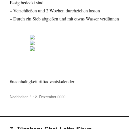
Essig bedeckt sind
– Verschließen und 2 Wochen durchziehen lassen
– Durch ein Sieb abgießen und mit etwas Wasser verdünnen
#nachhaltigkeittrifftadventskalender
Autor
Veröffentlicht
Nachhalter
12. Dezember 2020
am
7. Türchen: Chai-Latte-Sirup