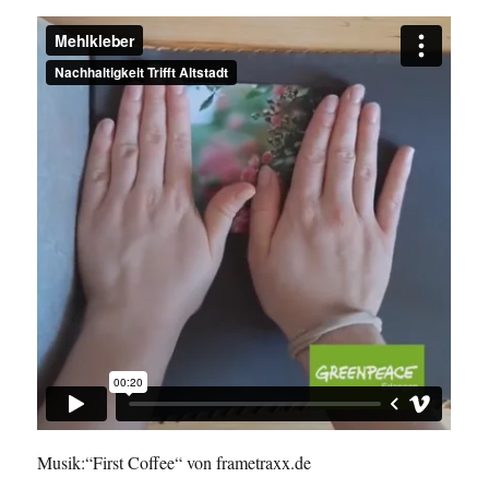
Musik:“First Coffee“ von frametraxx.de