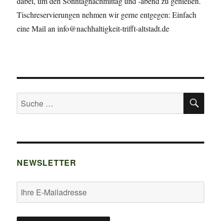
dabei, um den Sonntagnachmittag und -abend zu genießen.
Tischreservierungen nehmen wir gerne entgegen: Einfach
eine Mail an info@nachhaltigkeit-trifft-altstadt.de
SU
Suche
nach:
NEWSLETTER