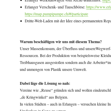
Erlanger Verschenk- und Tauschbörse:
https://www.er
https://map.pumpipumpe.ch/#/participate
Dritte-Welt-Laden mit der Idee eines permanenten Repa
Warum beschäftigen wir uns mit diesem Thema?
Unser Massenkonsum, der Überfluss und unsereWegwerf-G
Ressourcen. Bei der Produktion von beispielsweise Kleid
Treibhausgasen ausgestoßen sondern auch die Arbeiter*in
und unmengen von Plastik unsere Umwelt.
Dabei läge die Lösung so nah:
Vereine wie „Reuse“ gründen sich und wollen eindeutschl
„de Kringwinkel“ aus Belgien.
In vielen Städten – auch in Erlangen – versuchen kleine In
Umdenken in Gang zu setzen.