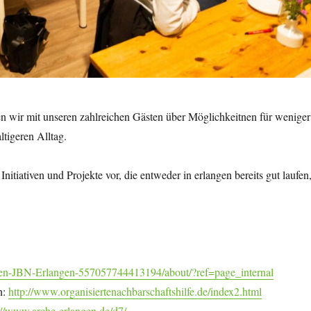
n wir mit unseren zahlreichen Gästen über Möglichkeitnen für weniger
tigeren Alltag.
e Initiativen und Projekte vor, die entweder in erlangen bereits gut laufen
en-JBN-Erlangen-557057744413194/about/?ref=page_internal
n:
http://www.organisiertenachbarschaftshilfe.de/index2.html
://www.arche-erlangen.de/d7/