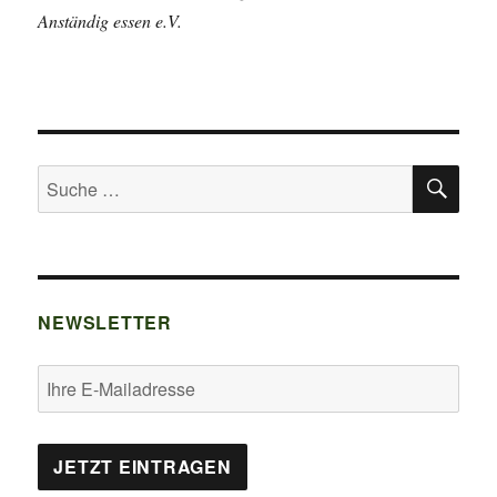
Anständig essen e.V.
SU
Suche
nach:
NEWSLETTER