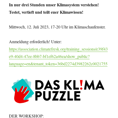
In nur drei Stunden unser Klimasystem verstehen!
Testet, vertieft und teilt euer Klimawissen!
Mittwoch, 12. Juli 2023, 17-20 Uhr im Klimaschaufenster.
Anmeldung erforderlich! Unter:
https://association.climatefresk.org/training_sessions/e39f43
e9-40d4-47ee-8bb7-bf1ef62a46ea/show_public?
language=en&tenant_token=36bd2274d3982262c0021755
DER WORKSHOP: