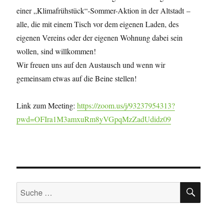
einer „Klimafrühstück“-Sommer-Aktion in der Altstadt –
alle, die mit einem Tisch vor dem eigenen Laden, des
eigenen Vereins oder der eigenen Wohnung dabei sein
wollen, sind willkommen!
Wir freuen uns auf den Austausch und wenn wir
gemeinsam etwas auf die Beine stellen!
Link zum Meeting:
https://zoom.us/j/93237954313?
pwd=OFIra1M3amxuRm8yVGpqMzZadUdidz09
SU
Suche
nach: