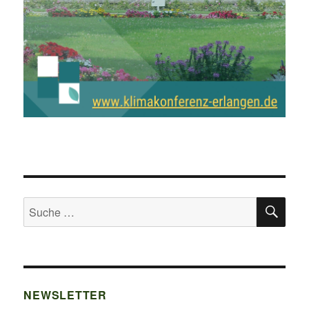
SU
Suche
nach:
NEWSLETTER