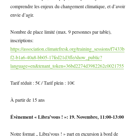
comprendre les enjeux du changement climatique, et d’avoir
envie d’agir.
Nombre de place limité (max. 9 personnes par table),
inscriptions:
https://association.climatefresk.org/training_sessions/f7433b
f2-b1a6-40a8-bb05-17fed21d3ffe/show_public?
language=en&tenant_token=36bd2274d3982262c0021755
Tarif réduit : 5€ / Tarif plein : 10€
À partir de 15 ans
Évènement « Libra’vous ! »: 19. Novembre, 11:00-13:00
Notre format „ Libra’vous ! » part en excursion à bord de