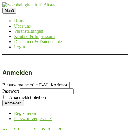
Zum
Inhalt
Menü
Nachhaltigkeit trifft Altstadt
Ein Projekt des Lesecafés Anständig Essen
springen
Home
Über uns
Veranstaltungen
Kontakt & Impressum
Disclaimer & Datenschutz
Login
Anmelden
Benutzername oder E-Mail-Adresse
Passwort
Angemeldet bleiben
Anmelden
Registrieren
Passwort vergessen?