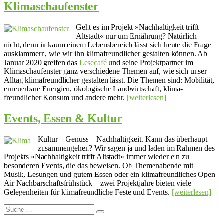
Klimaschaufenster
Geht es im Projekt »Nachhaltigkeit trifft
Altstadt« nur um Ernährung? Natürlich
nicht, denn in kaum einem Lebensbereich lässt sich heute die Frage
ausklammern, wie wir ihn klimafreundlicher gestalten können. Ab
Januar 2020 greifen das
Lesecafé
und seine Projekt­partner im
Klimaschaufenster ganz verschiedene Themen auf, wie sich unser
Alltag klimafreundlicher gestalten lässt. Die Themen sind: Mobilität,
erneuerbare Energien, öko­lo­gische Land­wirtschaft, klima­
freundlicher Konsum und andere mehr.
[weiterlesen]
Events, Essen & Kultur
Kultur – Genuss – Nachhaltigkeit. Kann das überhaupt
zusammen­gehen? Wir sagen ja und laden im Rahmen des
Projekts »Nach­haltig­keit trifft Altstadt« immer wieder ein zu
besonderen Events, die das beweisen. Ob Themenabende mit
Musik, Lesungen und gutem Essen oder ein klimafreundliches Open
Air Nachbar­schafts­frühstück – zwei Projekt­jahre bieten viele
Gelegenheiten für klima­freundliche Feste und Events.
[weiterlesen]
Suche
Suchen
nach: