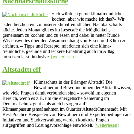
Nachbarschaftsküche
»Ich würde ja gerne klima­freund­licher
kochen, aber wie mache ich das?« Wir
laden herzlich ein zu unserer klima­freund­lichen Nach­bar­schafts­
küche. Jeden Monat gibt es im Lesecafé die Mög­lich­keit,
gemeinsam zu kochen und zu essen und dabei in netter Runde
Wissens­wertes über den Zu­sam­men­hang von Essen und Klima zu
erfahren. – Tipps und Rezepte, mit denen sich eine klima­
freundliche, gesunde und leckere Ernährung auch im Alltag
umsetzen lässt, inklusive.
[weiterlesen]
Altstadttreff
Klimaschutz in der Erlanger Altstadt? Die
Bewohner und Bewohnerinnen der Altstadt wissen,
wie viele Fragen damit verbunden sind – sowohl im eigenen
Bereich, wenn es z.B. um die energetische Sanierung im
Denkmalschutz geht – als auch bezogen auf
Klimaanpassungsmaßnahmen im Quartier Altstadt/Innenstadt. Mit
Best-Practice Beispielen von Bewohnern und Expertenbeiträgen aus
Initiativen und Stadtverwaltung werden konkrete Fragen
aufgegriffen und Lösungsvorschläge entwickelt.
[weiterlesen]